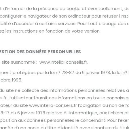
 d’informer de la présence de cookie et éventuellement, de 
s configurer le navigateur de son ordinateur pour refuser l’ins
ssibilité d’accéder à certains services. Pour tout blocage de
ez les instructions en fonction de votre version.
GESTION DES DONNÉES
PERSONNELLES
le site susnommé : www.intelia-conseils.fr.
t protégées par la loi n° 78-87 du 6 janvier 1978, la loi n° 2
tobre 1995.
e du site ne collecte des informations personnelles relatives à
ls.fr. L’utilisateur fournit ces informations en toute connai
tilisateur du site www.intelia-conseils.fr l’obligation ou non 
8-17 du 6 janvier 1978 relative à l’informatique, aux fichiers e
opposition aux données personnelles le concernant. Pour l’ex
née d’une copie du titre d’identité avec signature du titulai