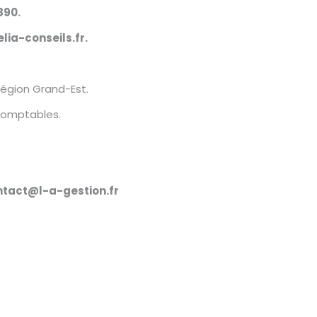
890
.
lia-conseils.fr
.
région Grand-Est.
Comptables.
ntact@l-a-gestion.fr