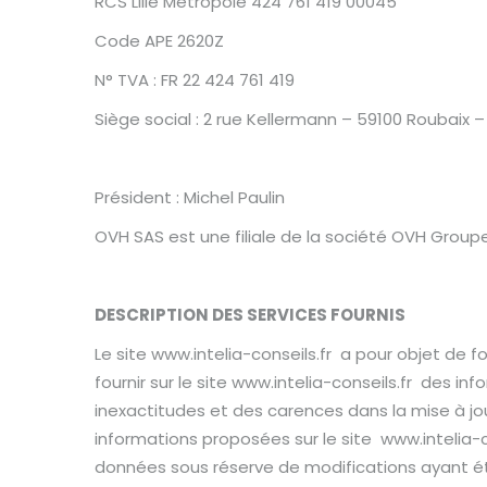
RCS Lille Métropole 424 761 419 00045
Code APE 2620Z
N° TVA : FR 22 424 761 419
Siège social : 2 rue Kellermann – 59100 Roubaix 
Président : Michel Paulin
OVH SAS est une filiale de la société OVH Groupe
DESCRIPTION DES SERVICES FOURNIS
Le site www.intelia-conseils.fr a pour objet de f
fournir sur le site www.intelia-conseils.fr des i
inexactitudes et des carences dans la mise à jour,
informations proposées sur le site www.intelia-co
données sous réserve de modifications ayant ét