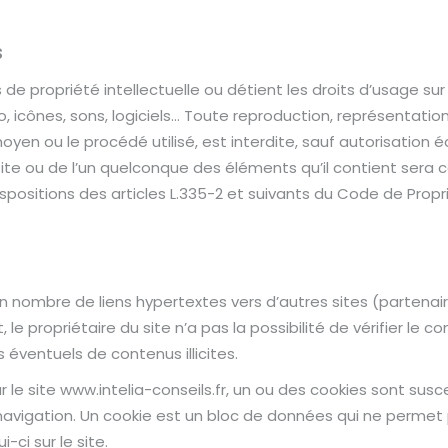
S
s de propriété intellectuelle ou détient les droits d’usage sur
icônes, sons, logiciels… Toute reproduction, représentation
oyen ou le procédé utilisé, est interdite, sauf autorisation é
u site ou de l’un quelconque des éléments qu’il contient ser
sitions des articles L.335-2 et suivants du Code de Proprié
ain nombre de liens hypertextes vers d’autres sites (partenai
 le propriétaire du site n’a pas la possibilité de vérifier le c
 éventuels de contenus illicites.
 sur le site www.intelia-conseils.fr, un ou des cookies sont s
navigation. Un cookie est un bloc de données qui ne permet pas
-ci sur le site.