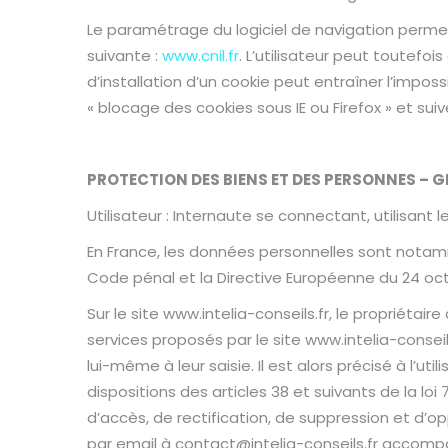
Le paramétrage du logiciel de navigation permet
suivante :
www.cnil.fr
. L’utilisateur peut toutefoi
d’installation d’un cookie peut entraîner l’impo
« blocage des cookies sous IE ou Firefox » et suiv
PROTECTION DES BIENS ET DES PERSONNES – 
Utilisateur : Internaute se connectant, utilisant 
En France, les données personnelles sont notammen
Code pénal et la Directive Européenne du 24 oc
Sur le site www.intelia-conseils.fr, le propriétair
services proposés par le site www.intelia-consei
lui-même à leur saisie. Il est alors précisé à l’u
dispositions des articles 38 et suivants de la loi 7
d’accès, de rectification, de suppression et d’
par email à contact@intelia-conseils.fr accompag